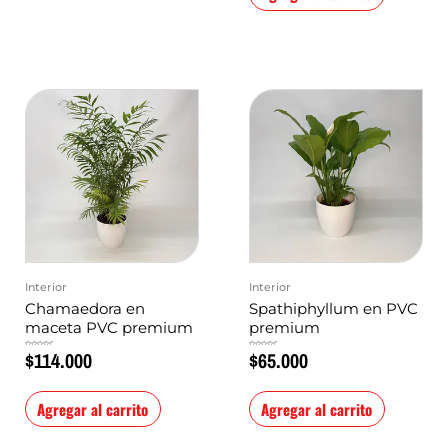
Interior
Interior
Chamaedora en
Spathiphyllum en PVC
maceta PVC premium
premium
$
114.000
$
65.000
Valorado
Valorado
en
en
0
0
de
de
5
5
Agregar al carrito
Agregar al carrito