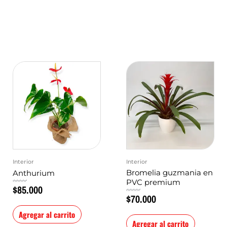
Interior
Interior
Bromelia guzmania en
Anthurium
PVC premium
$
85.000
Valorado
en
0
$
70.000
de
Valorado
5
en
0
de
5
Agregar al carrito
Agregar al carrito