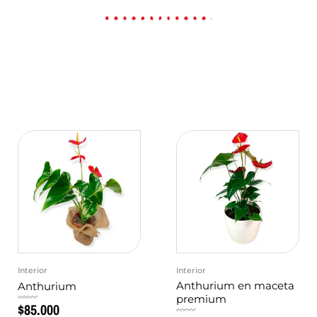
Interior
Interior
Anthurium en maceta
Anthurium
premium
$
85.000
Valorado
en
0
de
Valorado