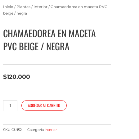
Inicio
/
Plantas
/
Interior
/ Chamaedorea en maceta PVC
beige / negra
CHAMAEDOREA EN MACETA
PVC BEIGE / NEGRA
$
120.000
Chamaedorea
AGREGAR AL CARRITO
en
maceta
PVC
beige
SKU
CU152
Categoría
Interior
/