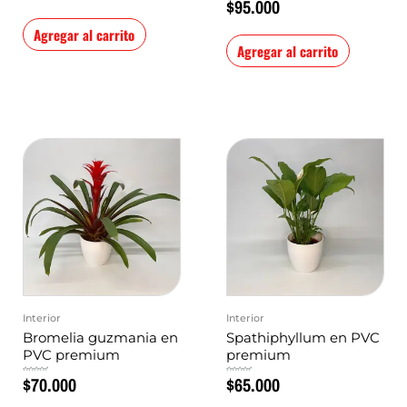
$
95.000
5
en
0
de
5
Agregar al carrito
Agregar al carrito
Interior
Interior
Bromelia guzmania en
Spathiphyllum en PVC
PVC premium
premium
$
70.000
$
65.000
Valorado
Valorado
en
en
0
0
de
de
5
5