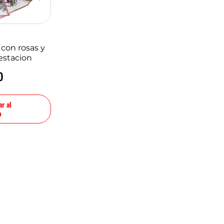
con rosas y
 estacion
0
r al
o