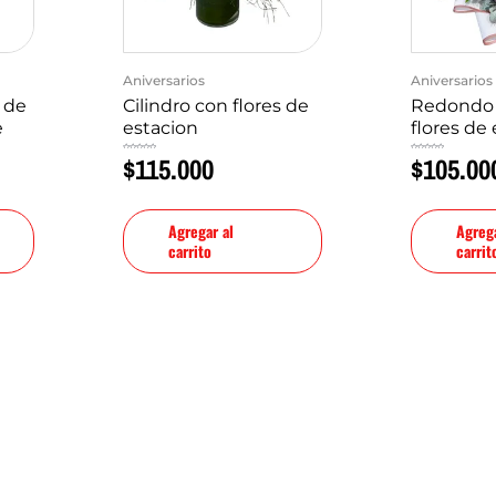
Aniversarios
Aniversarios
 de
Cilindro con flores de
Redondo 
e
estacion
flores de
$
115.000
$
105.00
Valorado
Valorado
en
en
0
0
de
de
5
5
Agregar al
Agrega
carrito
carrit