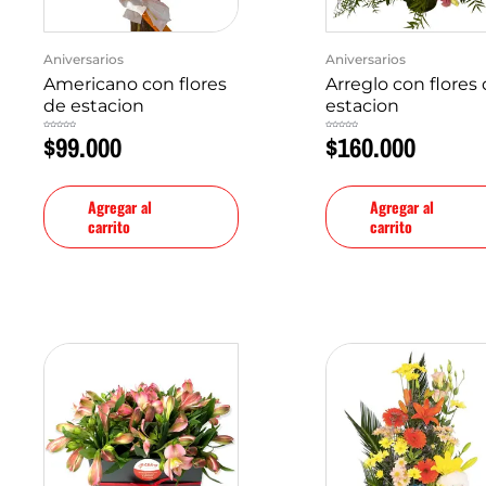
Aniversarios
Aniversarios
Americano con flores
Arreglo con flores
de estacion
estacion
$
99.000
$
160.000
Valorado
Valorado
en
en
0
0
de
de
5
5
Agregar al
Agregar al
carrito
carrito