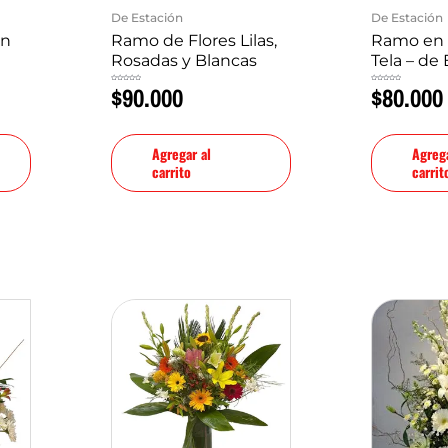
De Estación
De Estación
on
Ramo de Flores Lilas,
Ramo en 
Rosadas y Blancas
Tela – de
$
90.000
$
80.000
Valorado
Valorado
en
en
0
0
de
de
5
5
Agregar al
Agrega
carrito
carrit