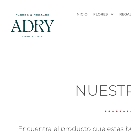
Ir
al
INICIO
FLORES
REGA
contenido
NUEST
Encuentra el producto que estas bu