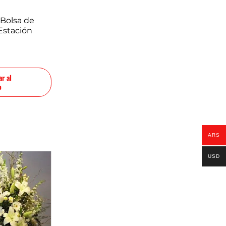
Bolsa de
 Estación
r al
o
ARS
USD