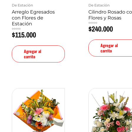
De Estación
De Estación
Arreglo Egresados
Cilindro Rosado c
con Flores de
Flores y Rosas
Estación
$
240.000
Valorado
en
0
de
$
115.000
Valorado
5
en
0
de
5
Agregar al
carrito
Agregar al
carrito