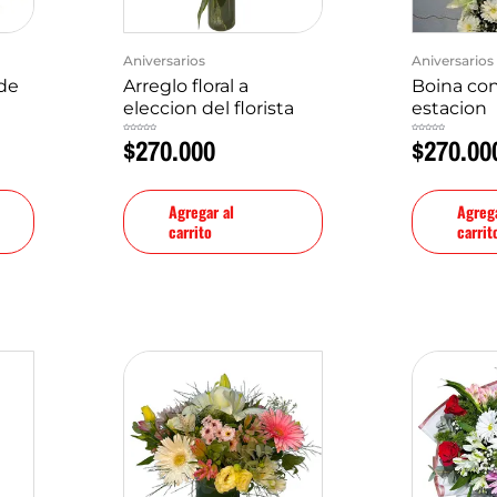
Aniversarios
Aniversarios
 de
Arreglo floral a
Boina con
eleccion del florista
estacion
$
270.000
$
270.00
Valorado
Valorado
en
en
0
0
de
de
5
5
Agregar al
Agrega
carrito
carrit