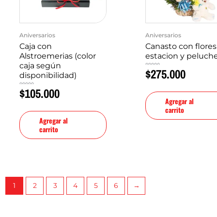
Aniversarios
Aniversarios
Caja con
Canasto con flores
Alstroemerias (color
estacion y peluch
caja según
$
275.000
Valorado
en
disponibilidad)
0
de
5
$
105.000
Valorado
en
0
de
Agregar al
5
carrito
Agregar al
carrito
1
2
3
4
5
6
→