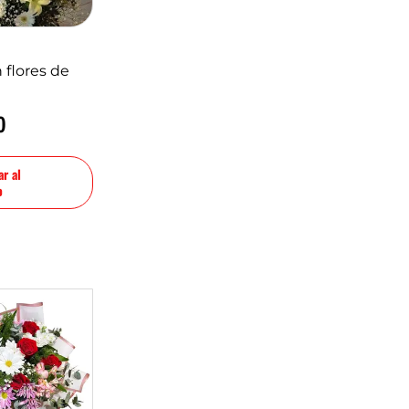
 flores de
0
r al
o