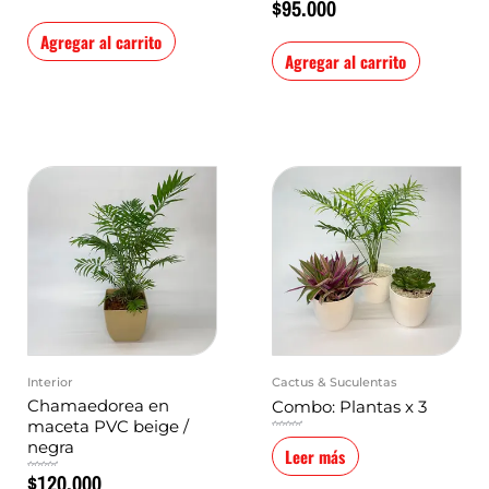
$
95.000
5
en
0
de
5
Agregar al carrito
Agregar al carrito
Interior
Cactus & Suculentas
Chamaedorea en
Combo: Plantas x 3
maceta PVC beige /
Valorado
en
negra
0
Leer más
de
5
$
120.000
Valorado
en
0