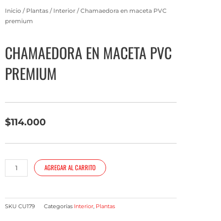
Inicio
/
Plantas
/
Interior
/ Chamaedora en maceta PVC
premium
CHAMAEDORA EN MACETA PVC
PREMIUM
$
114.000
Chamaedora
AGREGAR AL CARRITO
en
maceta
PVC
premium
SKU
CU179
Categorías
Interior
,
Plantas
cantidad