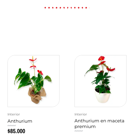
Interior
Interior
Anthurium en maceta
Anthurium
premium
$
85.000
Valorado
en
0
de
Valorado