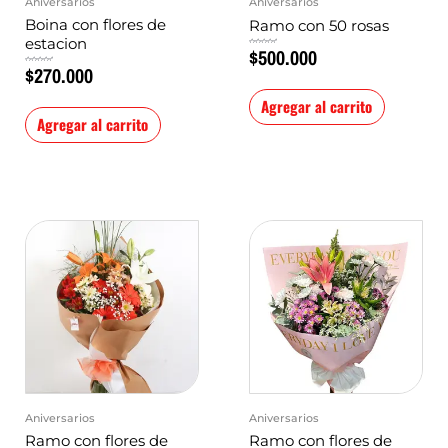
Aniversarios
Aniversarios
Boina con flores de
Ramo con 50 rosas
estacion
$
500.000
Valorado
en
0
$
270.000
Valorado
de
en
5
0
de
5
Agregar al carrito
Agregar al carrito
Aniversarios
Aniversarios
Ramo con flores de
Ramo con flores de