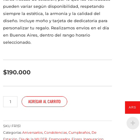
pueden variar según disponibilidad, respetando
siempre la estética, la armonía y la calidad del
diseño. Incluye moño y tarjeta de dedicatoria para
personalizar tu regalo. Realizamos envíos en el día
en Buenos Aires, dentro del rango horario
seleccionado.
$
190.000
Ramo
AGREGAR AL CARRITO
madera
ARS
con
flores
de
SKU
FR151
estacion
Categorías
Aniversarios
,
Condolencias
,
Cumpleaños
,
De
Estación
,
Dia de la MUJER
,
Enamorados
,
Flores
,
Inaguracion
,
blancas