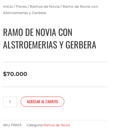
Inicio
/
Flores
/
Ramos de Novia
/ Ramo de Novia con
Alstroemerias y Gerbera
RAMO DE NOVIA CON
ALSTROEMERIAS Y GERBERA
$
70.000
Ramo
AGREGAR AL CARRITO
de
Novia
con
Alstroemerias
SKU
FRN13
Categoría
Ramos de Novia
y