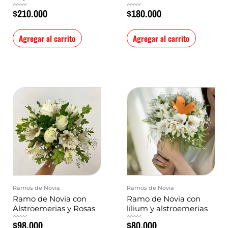
$
210.000
$
180.000
Valorado
Valorado
en
en
0
0
de
de
5
5
Agregar al carrito
Agregar al carrito
Ramos de Novia
Ramos de Novia
Ramo de Novia con
Ramo de Novia con
Alstroemerias y Rosas
lilium y alstroemerias
$
98.000
$
80.000
Valorado
Valorado
en
en
0
0