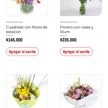
Aniversarios
Aniversarios
Cuadrado con flores de
Florero con rosas y
estacion
lilium
$
145.000
$
235.000
Valorado
Valorado
en
en
0
0
de
de
5
5
Agregar al carrito
Agregar al carrito