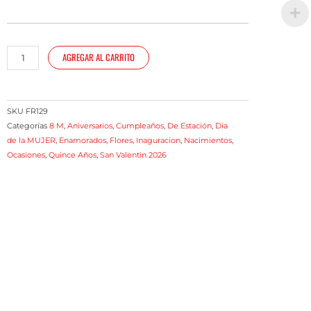
Ramo
AGREGAR AL CARRITO
con
flores
de
estacion
SKU
FR129
cantidad
Categorías
8 M
,
Aniversarios
,
Cumpleaños
,
De Estación
,
Dia
de la MUJER
,
Enamorados
,
Flores
,
Inaguracion
,
Nacimientos
,
Ocasiones
,
Quince Años
,
San Valentin 2026