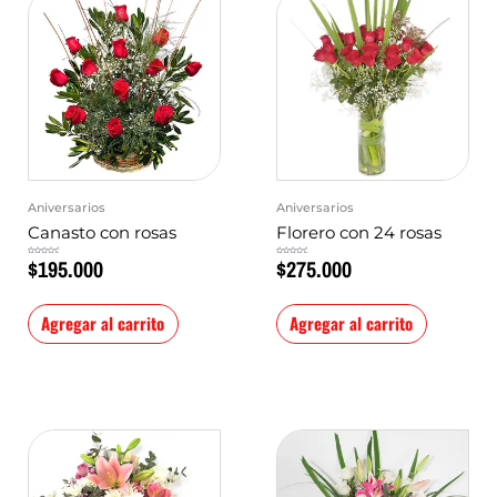
Aniversarios
Aniversarios
Canasto con rosas
Florero con 24 rosas
$
195.000
$
275.000
Valorado
Valorado
en
en
0
0
de
de
5
5
Agregar al carrito
Agregar al carrito