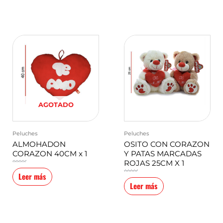
AGOTADO
Peluches
Peluches
ALMOHADON
OSITO CON CORAZON
CORAZON 40CM x 1
Y PATAS MARCADAS
ROJAS 25CM X 1
Valorado
en
0
Leer más
de
Valorado
5
en
0
Leer más
de
5