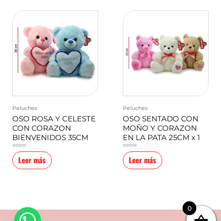
Peluches
Peluches
OSO ROSA Y CELESTE
OSO SENTADO CON
CON CORAZON
MOÑO Y CORAZON
BIENVENIDOS 35CM
EN LA PATA 25CM x 1
Valorado
Valorado
en
en
0
0
Leer más
Leer más
de
de
5
5
0