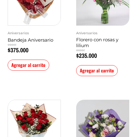
Aniversarios
Aniversarios
Florero con rosas y
Bandeja Aniversario
lilium
$
375.000
Valorado
en
0
$
235.000
de
Valorado
5
en
0
de
5
Agregar al carrito
Agregar al carrito