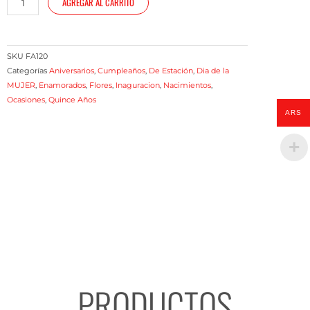
AGREGAR AL CARRITO
con
flores
de
estacion
SKU
FA120
cantidad
Categorías
Aniversarios
,
Cumpleaños
,
De Estación
,
Dia de la
MUJER
,
Enamorados
,
Flores
,
Inaguracion
,
Nacimientos
,
Ocasiones
,
Quince Años
ARS
PRODUCTOS