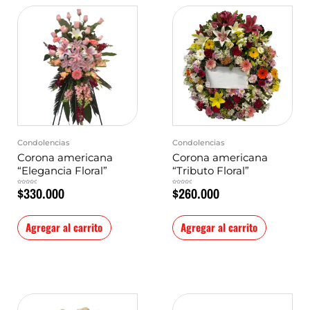
Condolencias
Condolencias
Corona americana
Corona americana
“Elegancia Floral”
“Tributo Floral”
$
330.000
$
260.000
Valorado
Valorado
en
en
0
0
de
de
5
5
Agregar al carrito
Agregar al carrito