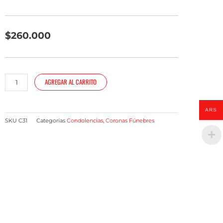
$
260.000
Corona
AGREGAR AL CARRITO
americana
"Memorias
Vivas"
ARS
cantidad
SKU
C31
Categorías
Condolencias
,
Coronas Fúnebres