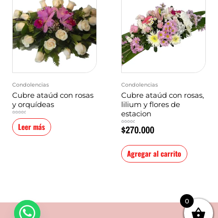
Condolencias
Condolencias
Cubre ataúd con rosas
Cubre ataúd con rosas,
y orquídeas
lilium y flores de
estacion
Valorado
en
0
Leer más
$
270.000
de
Valorado
5
en
0
de
5
Agregar al carrito
0