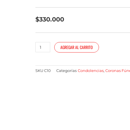
$
330.000
Corona
AGREGAR AL CARRITO
americana
"Elegancia
Floral"
SKU
C10
Categorías
Condolencias
,
Coronas Fún
cantidad