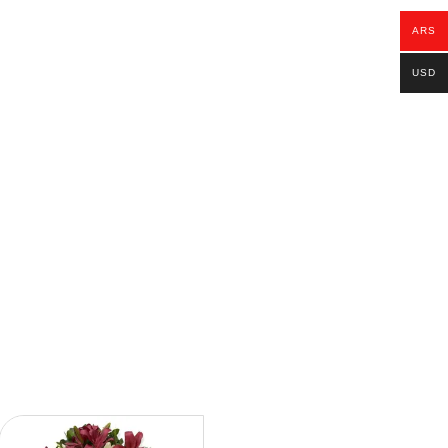
ARS
USD