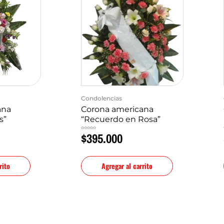
Condolencias
ana
Corona americana
s”
“Recuerdo en Rosa”
$
395.000
Valorado
en
0
de
5
rito
Agregar al carrito