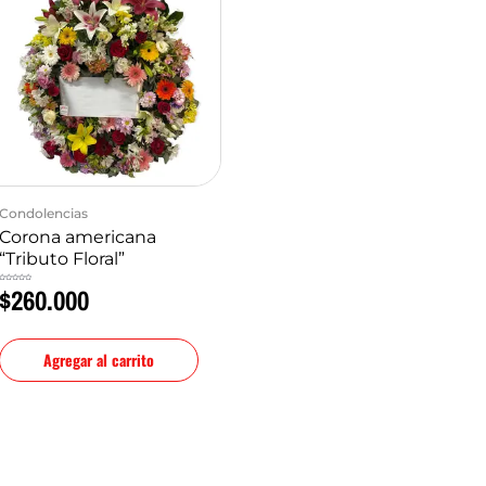
Condolencias
Corona americana
“Tributo Floral”
$
260.000
Valorado
en
0
de
5
Agregar al carrito