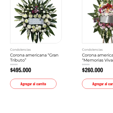
Condolencias
Condolencias
Corona americana “Gran
Corona americ
Tributo”
“Memorias Viva
$
495.000
$
260.000
Valorado
Valorado
en
en
0
0
de
de
5
5
Agregar al carrito
Agregar al car