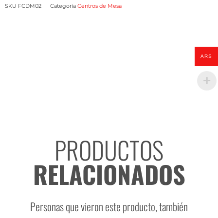
Tradicional
SKU
FCDM02
Categoría
Centros de Mesa
con
flores
de
estación
ARS
cantidad
PRODUCTOS
RELACIONADOS
Personas que vieron este producto, también