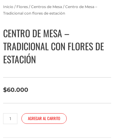
Inicio
/
Flores
/
Centros de Mesa
/ Centro de Mesa –
Tradicional con flores de estación
CENTRO DE MESA –
TRADICIONAL CON FLORES DE
ESTACIÓN
$
60.000
Centro
AGREGAR AL CARRITO
de
Mesa
-