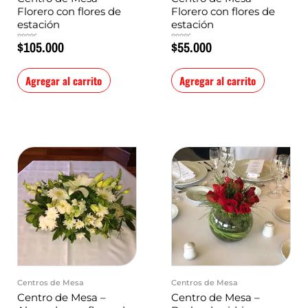
Florero con flores de
Florero con flores de
estación
estación
$
105.000
$
55.000
Valorado
Valorado
en
en
0
0
de
de
5
5
Agregar al carrito
Agregar al carrito
Centros de Mesa
Centros de Mesa
Centro de Mesa –
Centro de Mesa –