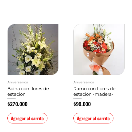
Aniversarios
Aniversarios
Boina con flores de
Ramo con flores de
estacion
estacion -madera-
$
270.000
$
99.000
Valorado
Valorado
en
en
0
0
de
de
5
5
Agregar al carrito
Agregar al carrito