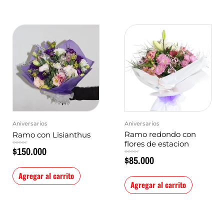
Aniversarios
Aniversarios
Ramo redondo con
Ramo con Lisianthus
flores de estacion
$
150.000
Valorado
en
0
$
85.000
de
Valorado
5
en
0
de
5
Agregar al carrito
Agregar al carrito